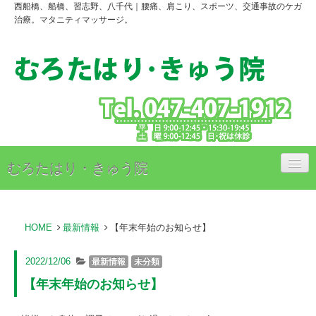
西船橋、船橋、習志野、八千代｜腰痛、肩こり、スポーツ、交通事故のケガ
治療。マタニティマッサージ。
むろたはり・きゅう院
治療内容
HOME
最新情報
【年末年始のお知らせ】
治療料金のご案内
アクセス
2022/12/06
最新情報
未分類
【年末年始のお知らせ】
スタッフ紹介