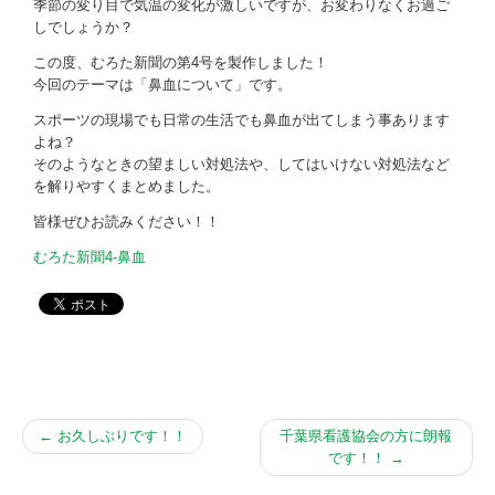
お問い合わせ
季節の変り目で気温の変化が激しいですが、お変わりなくお過ご
しでしょうか？
この度、むろた新聞の第4号を製作しました！
今回のテーマは「鼻血について」です。
スポーツの現場でも日常の生活でも鼻血が出てしまう事あります
よね？
そのようなときの望ましい対処法や、してはいけない対処法など
を解りやすくまとめました。
皆様ぜひお読みください！！
むろた新聞4-鼻血
←
お久しぶりです！！
千葉県看護協会の方に朗報
です！！
→