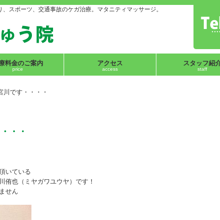
り、スポーツ、交通事故のケガ治療。マタニティマッサージ。
療料金のご案内
アクセス
スタッフ紹
price
access
staff
宮川です・・・・
・・・・
頂いている
川侑也（ミヤガワユウヤ）です！
ません