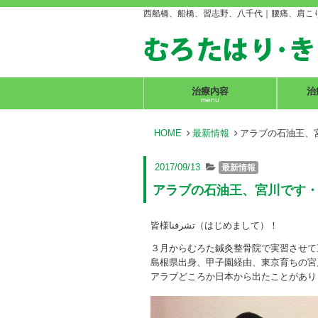
西船橋、船橋、習志野、八千代｜腰痛、肩こ
治療内容
治
menu
HOME
最新情報
アラブの石油王、
2017/09/13
最新情報
アラブの石油王、宮川です
皆様تشرفنا（はじめまして）！
３月からむろた鍼灸整骨院で実習させて
島根県出身、甲子園経由、東京育ちの宮
アラブどころか日本から出たことがあり