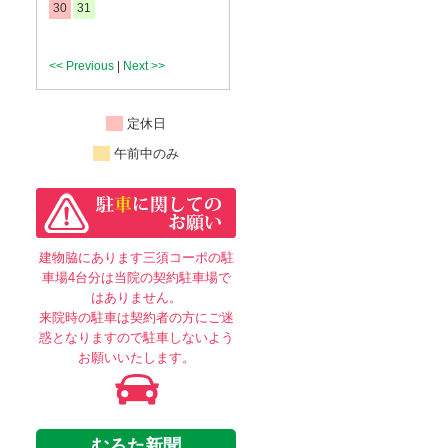
30
31
<< Previous
|
Next >>
定休日
午前中のみ
建物脇にあります三須コーポの駐
車場4台分は当院の契約駐車場で
はありません。
来院時の駐車は契約者の方にご迷
惑となりますので駐車しないよう
お願いいたします。
むろた新聞