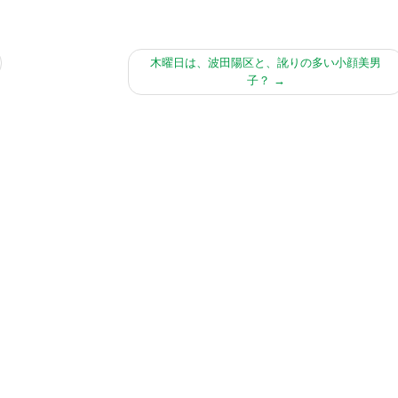
木曜日は、波田陽区と、訛りの多い小顔美男
子？
→