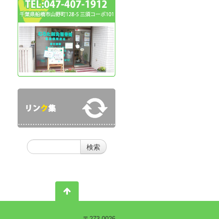
〒273-0026