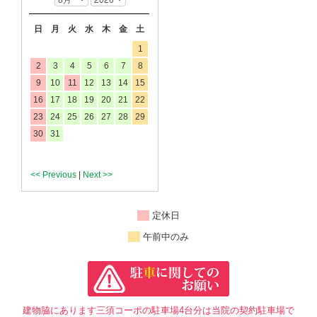
日
月
火
水
木
金
土
1
2
3
4
5
6
7
8
9
10
11
12
13
14
15
16
17
18
19
20
21
22
23
24
25
26
27
28
29
30
31
<< Previous
|
Next >>
定休日
午前中のみ
建物脇にあります三須コーポの駐車場4台分は当院の契約駐車場で