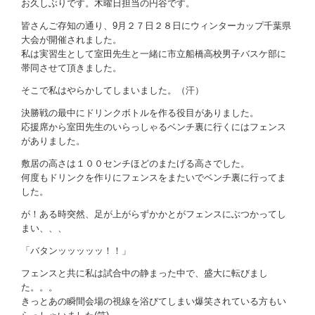
お問い合わせ
お久しぶりです。木曜日担当の円谷です。
皆さんご存知の通り、9月２７日２８日にウィンターカップ千葉県
大会が開催されました。
私は実習生として室田先生と一緒に市立船橋高校男子バスケ部に
帯同させて頂きました。
そこで私はやらかしてしまいました。（汗）
決勝戦の最中にドリンクボトルを作る役目がありました。
応援席から室田先生のいらっしゃるベンチ裏に行くにはフェンス
がありました。
敷居の高さは１００センチほどのまたげる高さでした。
何度もドリンクを作りにフェンスをまたいでベンチ裏に行ってま
した。
が！ある時突然、足が上がらずかかとがフェンスにぶつかってし
まい、、、
「バタンッッッッッ！！」
フェンスと共に私は試合中の静まった中で、盛大に転びまし
た。。。
きっとあの瞬間会場の視線を浴びてしまい爆笑されている方もい