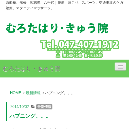
西船橋、船橋、習志野、八千代｜腰痛、肩こり、スポーツ、交通事故のケガ
治療。マタニティマッサージ。
むろたはり・きゅう院
治療内容
HOME
最新情報
ハプニング。。。
治療料金のご案内
アクセス
2014/10/02
最新情報
ハプニング。。。
スタッフ紹介