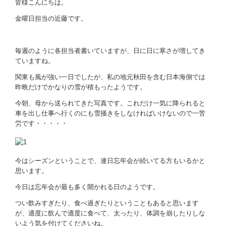
お問い合わせ
皆様こんにちは。
金曜日担当の近藤です。
毎週のように各担当者書いていますが、日に日に寒さが増してき
ていますね。
関東も風が強い一日でしたが、私の地元秋田を含む日本海側では
昨晩だけでかなりの雪が積もったようです。
今朝、母から送られてきた写真です。これだけ一気に降られると
車を出し仕事へ行くのにも雪掻きをしなければいけないので一苦
労です・・・・・
今はシーズンということで、連日忘年会が続いてる方もいるかと
思います。
今日は忘年会が最も多く開かれる日のようです。
つい飲みすぎたり、食べ過ぎたりということもあると思います
が、適度に飲んで適度に食べて、太ったり、体調を崩したりしな
いよう気を付けてくださいね。