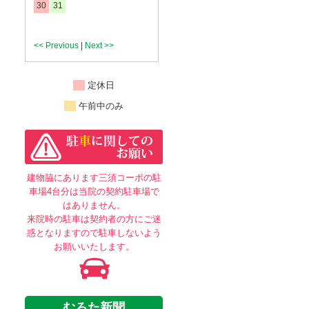
30
31
<< Previous
|
Next >>
定休日
午前中のみ
建物脇にあります三須コーポの駐
車場4台分は当院の契約駐車場で
はありません。
来院時の駐車は契約者の方にご迷
惑となりますので駐車しないよう
お願いいたします。
むろた新聞