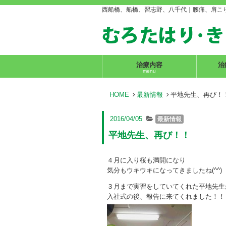
西船橋、船橋、習志野、八千代｜腰痛、肩こ
治療内容
治
menu
HOME
最新情報
平地先生、再び！
2016/04/05
最新情報
平地先生、再び！！
４月に入り桜も満開になり
気分もウキウキになってきましたね(^^)
３月まで実習をしていてくれた平地先生
入社式の後、報告に来てくれました！！