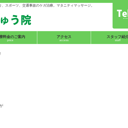
り、スポーツ、交通事故のケガ治療。マタニティマッサージ。
療料金のご案内
アクセス
スタッフ紹
price
access
staff
！
が