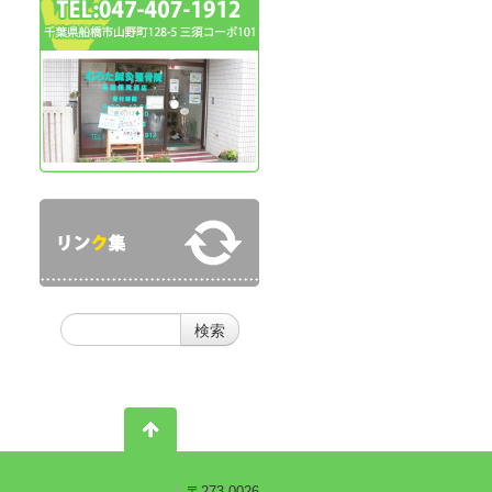
〒273-0026