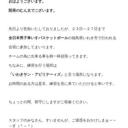
お問い合わせ
おはようございます。
院長のむん太でございます。
先日より告知いたしておりましたが、２３日～２７日まで
全日本男子車いすバスケットボール
の福島県いわき市で行われる
合宿に参加してまいります。
チームの為に出来る事を精一杯頑張ってきます。
ちなみに、練習を行う場所は
「いわきサン・アビリテーィズ」
と言う場所になります。
お時間のある方は是非、練習を見に来ていただけると幸いです。
ちょっとの間、留守にしますがご容赦ください。
スタッフのみなさん、すいませんが、ご迷惑をおかけしまぁ～～
～す（＾～＾）