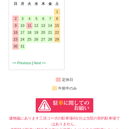
日
月
火
水
木
金
土
1
2
3
4
5
6
7
8
9
10
11
12
13
14
15
16
17
18
19
20
21
22
23
24
25
26
27
28
29
30
31
<< Previous
|
Next >>
定休日
午前中のみ
建物脇にあります三須コーポの駐車場4台分は当院の契約駐車場で
はありません。