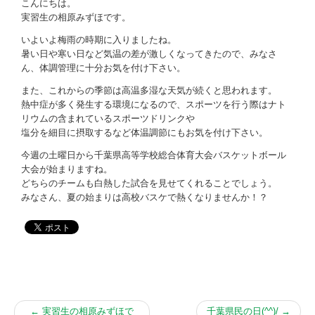
お問い合わせ
こんにちは。
実習生の相原みずほです。
いよいよ梅雨の時期に入りましたね。
暑い日や寒い日など気温の差が激しくなってきたので、みなさ
ん、体調管理に十分お気を付け下さい。
また、これからの季節は高温多湿な天気が続くと思われます。
熱中症が多く発生する環境になるので、スポーツを行う際はナト
リウムの含まれているスポーツドリンクや
塩分を細目に摂取するなど体温調節にもお気を付け下さい。
今週の土曜日から千葉県高等学校総合体育大会バスケットボール
大会が始まりますね。
どちらのチームも白熱した試合を見せてくれることでしょう。
みなさん、夏の始まりは高校バスケで熱くなりませんか！？
←
実習生の相原みずほで
千葉県民の日(^^)/
→