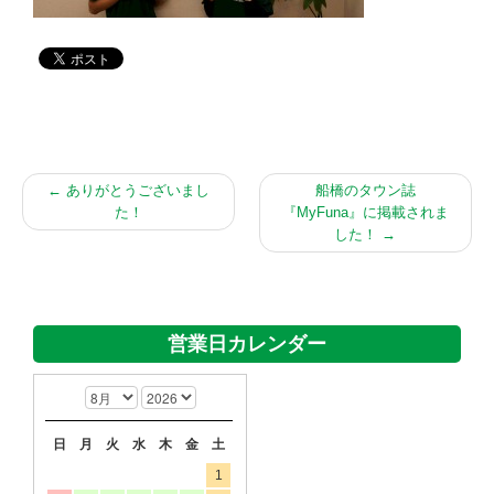
←
ありがとうございまし
船橋のタウン誌
た！
『MyFuna』に掲載されま
した！
→
営業日カレンダー
日
月
火
水
木
金
土
1