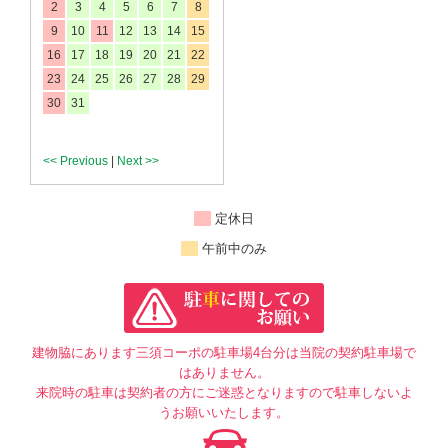
2
3
4
5
6
7
8
9
10
11
12
13
14
15
16
17
18
19
20
21
22
23
24
25
26
27
28
29
30
31
<< Previous
|
Next >>
定休日
午前中のみ
建物脇にあります三須コーポの駐車場4台分は当院の契約駐車場で
はありません。
来院時の駐車は契約者の方にご迷惑となりますので駐車しないよ
うお願いいたします。