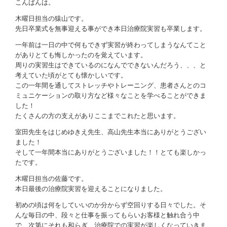
お問い合わせ
こんばんは。
木曜日担当の猿山です。
先日卒業式を無事迎える事ができ本日治療院実習も卒業します。
一年前は一日の中で何もできず実習が終わってしまうなんてこと
がありとても悔しかったのを覚えています。
周りの実習生はできているのになんでできないんだろう、、、と
考えていた頃がとても懐かしいです。
この一年間を通してストレッチやトレーニング、患者さんとのコ
ミュニケーションの取り方など様々なことを学べることができま
した！
たくさんの方の支えがありここまでこれたと思います。
室田先生をはじめゆきえ先生、高山先生本当にありがとうござい
ました！
そして一年間本当にありがとうございました！！とても楽しかっ
たです。
木曜日担当の佐藤です。
本日最後の治療院実習を迎えることになりました。
初めの頃は何をしていいのか分からず空回りする日々でした。そ
んな毎日の中、段々と仕事を振ってもらいお客様と触れ合う中
で、次第にそれも和らぎ、治療院での実習が楽しくなっていきま