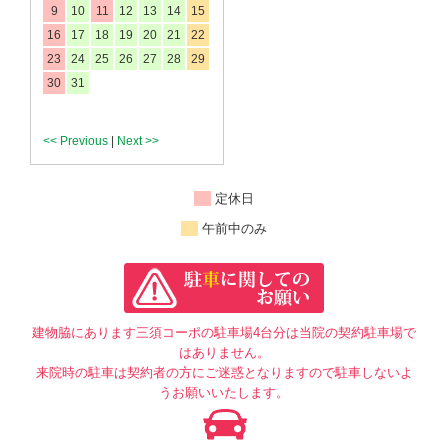
9
10
11
12
13
14
15
16
17
18
19
20
21
22
23
24
25
26
27
28
29
30
31
<< Previous
|
Next >>
定休日
午前中のみ
建物脇にあります三須コーポの駐車場4台分は当院の契約駐車場で
はありません。
来院時の駐車は契約者の方にご迷惑となりますので駐車しないよ
うお願いいたします。