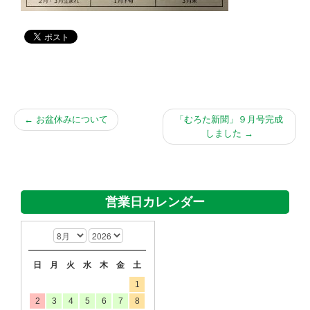
←
お盆休みについて
「むろた新聞」９月号完成
しました
→
営業日カレンダー
日
月
火
水
木
金
土
1
2
3
4
5
6
7
8