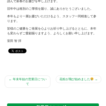
お問い合わせ
謹んで新春のお慶びを申し上げます。
旧年中は格別のご厚情を賜り、誠にありがとうございました。
本年もより一層お慶びいただけるよう、スタッフ一同精進して参
ります。
皆様のご健勝をご発展を心よりお祈り申し上げるとともに、本年
も変わらずご愛顧賜りますよう、よろしくお願い申し上げます。
室田 智 拝
←
年末年始の営業日につい
花粉が飛び始めました
→
て