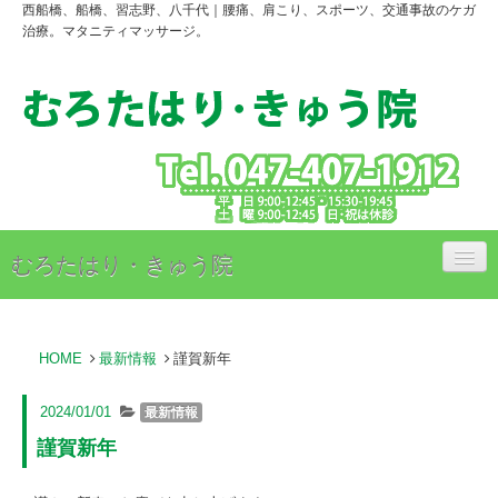
西船橋、船橋、習志野、八千代｜腰痛、肩こり、スポーツ、交通事故のケガ
治療。マタニティマッサージ。
むろたはり・きゅう院
治療内容
HOME
最新情報
謹賀新年
治療料金のご案内
アクセス
2024/01/01
最新情報
謹賀新年
スタッフ紹介