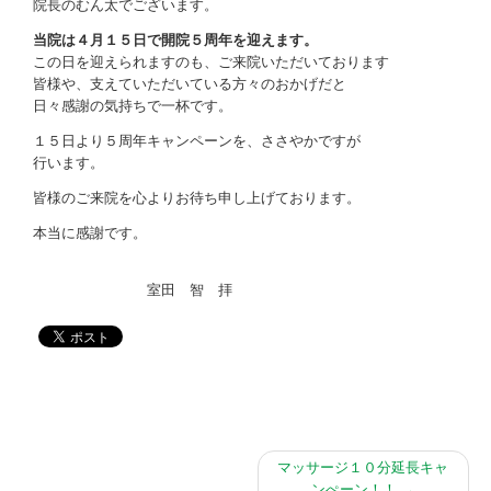
お問い合わせ
院長のむん太でございます。
当院は４月１５日で開院５周年を迎えます。
この日を迎えられますのも、ご来院いただいております
皆様や、支えていただいている方々のおかげだと
日々感謝の気持ちで一杯です。
１５日より５周年キャンペーンを、ささやかですが
行います。
皆様のご来院を心よりお待ち申し上げております。
本当に感謝です。
室田 智 拝
マッサージ１０分延長キャ
ンぺーン！！
→