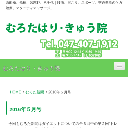
西船橋、船橋、習志野、八千代｜腰痛、肩こり、スポーツ、交通事故のケガ
治療。マタニティマッサージ。
むろたはり・きゅう院
治療内容
HOME
むろた新聞
2016年５月号
治療料金のご案内
アクセス
2016年５月号
スタッフ紹介
今回もむろた新聞はダイエットについての全３回中の第２回“トレ